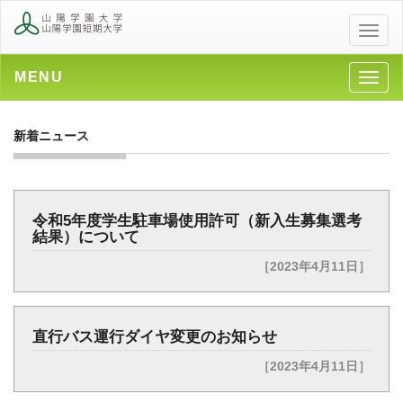
メ
ニ
ュ
MENU
メ
ー
ニ
ュ
新着ニュース
ー
令和5年度学生駐車場使用許可（新入生募集選考
結果）について
［2023年4月11日］
直行バス運行ダイヤ変更のお知らせ
［2023年4月11日］