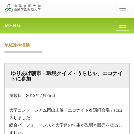
メ
ニ
ュ
MENU
メ
ー
ニ
ュ
地域連携活動
ー
ゆりあげ朝市・環境クイズ・うらじゃ、エコナイ
トに参加
掲載日：2019年7月25日
大学コンソーシアム岡山主催「エコナイト奉還町会場」に出
店しました。
総合パーフォーマンスと大学祭の学生が説明と販売を担当し
ました。