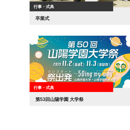
行事・式典
卒業式
行事・式典
第53回山陽学園 大学祭