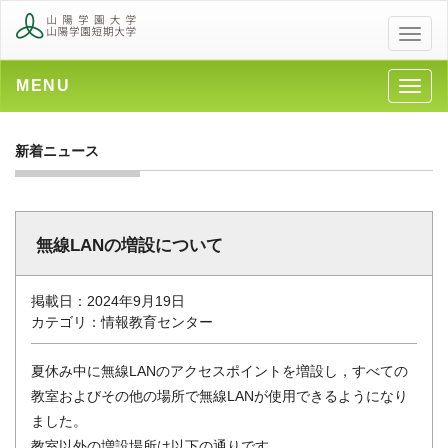
メ
ニ
ュ
MENU
メ
ー
ニ
ュ
新着ニュース
ー
無線LANの増設について
掲載日：2024年9月19日
カテゴリ：情報教育センター
夏休み中に無線LANのアクセスポイントを増設し，すべての
教室およびその他の場所で無線LANが使用できるようになり
ました。
教室以外の増設場所は以下の通りです。