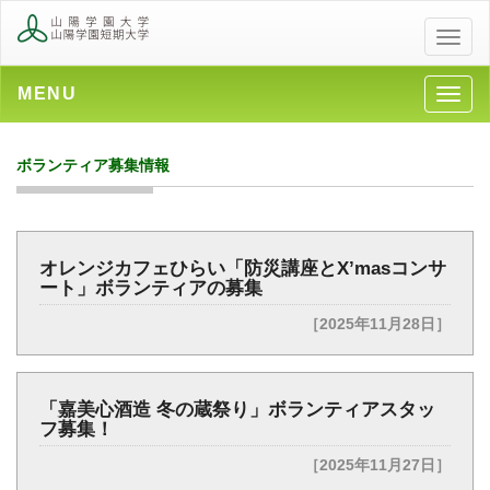
メ
ニ
ュ
MENU
メ
ー
ニ
ュ
ボランティア募集情報
ー
オレンジカフェひらい「防災講座とX’masコンサ
ート」ボランティアの募集
［2025年11月28日］
「嘉美心酒造 冬の蔵祭り」ボランティアスタッ
フ募集！
［2025年11月27日］