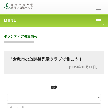
メ
ニ
ュ
MENU
メ
ー
ニ
ュ
ボランティア募集情報
ー
「倉敷市の放課後児童クラブで働こう！」
［2024年10月11日］
検索